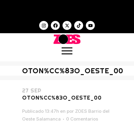
OTON%CC%83O_OESTE_00
27 SEP
OTON%CC%83O_OESTE_00
Publicado 13:47h
en
por
ZOES Barrio del
Oeste Salamanca
0 Comentarios