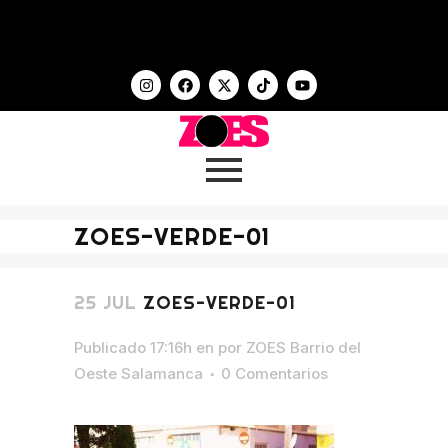
ZOES-VERDE-01
25 JUL
ZOES-VERDE-01
Publicado 17:16h
en
por
ZOES Barrio del
Oeste Salamanca
0 Comentarios