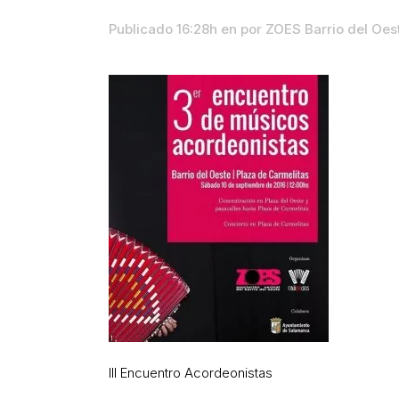
Publicado 16:28h
en
por
ZOES Barrio del Oe
III Encuentro Acordeonistas