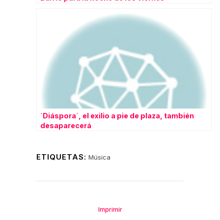
´Diáspora´, el exilio a pie de plaza, también
desaparecerá
ETIQUETAS:
Música
Imprimir