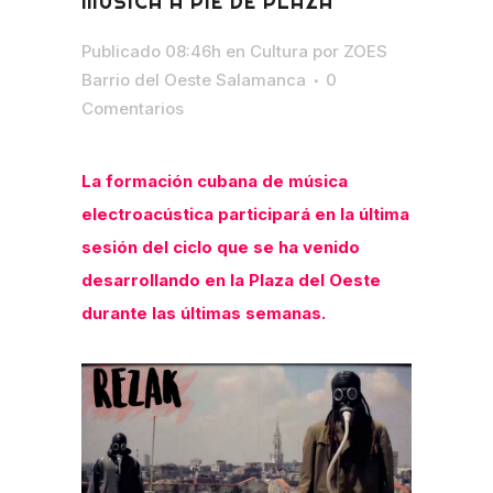
MÚSICA A PIE DE PLAZA
Publicado 08:46h
en
Cultura
por
ZOES
Barrio del Oeste Salamanca
0
Comentarios
La formación cubana de música
electroacústica participará en la última
sesión del ciclo que se ha venido
desarrollando en la Plaza del Oeste
durante las últimas semanas.