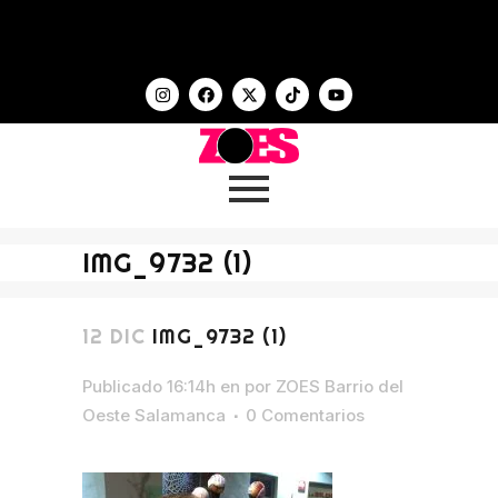
IMG_9732 (1)
12 DIC
IMG_9732 (1)
Publicado 16:14h
en
por
ZOES Barrio del
Oeste Salamanca
0 Comentarios