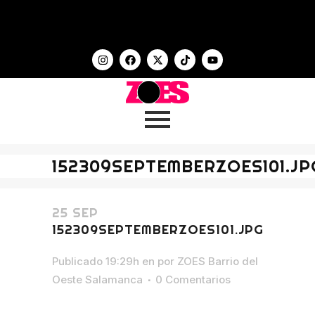
152309SEPTEMBERZOES101.JP
25 SEP
152309SEPTEMBERZOES101.JPG
Publicado 19:29h
en
por
ZOES Barrio del
Oeste Salamanca
0 Comentarios