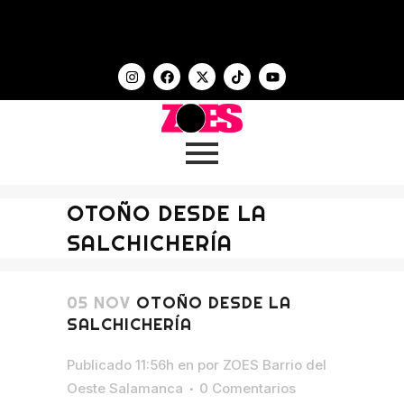
OTOÑO DESDE LA
SALCHICHERÍA
05 NOV
OTOÑO DESDE LA
SALCHICHERÍA
Publicado 11:56h
en
por
ZOES Barrio del
Oeste Salamanca
0 Comentarios