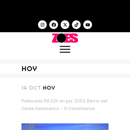
HOY
14 OCT
HOY
Publicado 09:22h
en
por
ZOES Barrio del
Oeste Salamanca
0 Comentarios