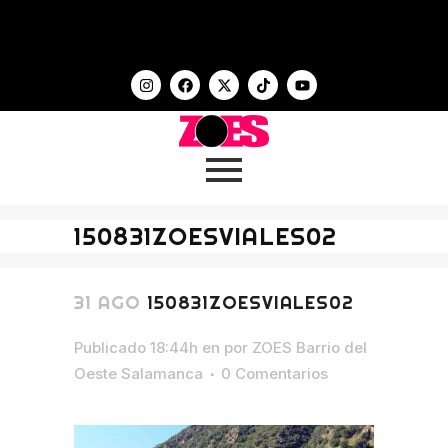
150831ZOESVIALES02
31 AGO
150831ZOESVIALES02
Publicado 18:44h
en
por
ZOES Barrio del
Oeste Salamanca
0 Comentarios