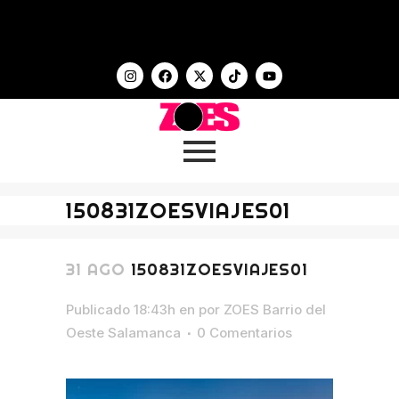
150831ZOESVIAJES01
31 AGO
150831ZOESVIAJES01
Publicado 18:43h
en
por
ZOES Barrio del
Oeste Salamanca
0 Comentarios