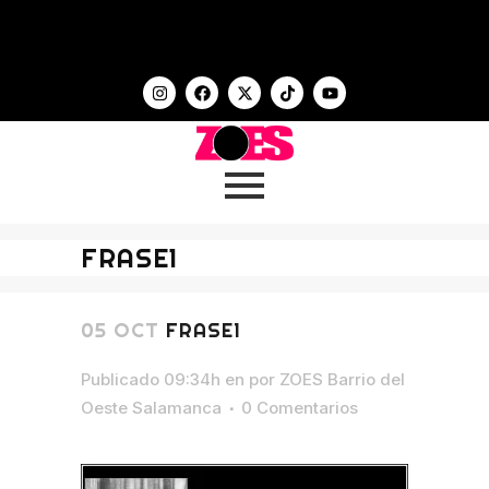
FRASE1
05 OCT
FRASE1
Publicado 09:34h
en
por
ZOES Barrio del
Oeste Salamanca
0 Comentarios