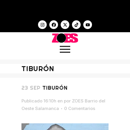
TIBURÓN
23 SEP
TIBURÓN
Publicado 16:10h
en
por
ZOES Barrio del
Oeste Salamanca
0 Comentarios