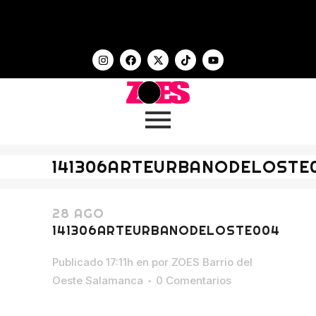
141306ARTEURBANODELOSTE
28 AGO
141306ARTEURBANODELOSTE004
Publicado 17:11h
en
por
ZOES Barrio del
Oeste Salamanca
0 Comentarios