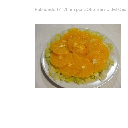
Publicado 17:12h
en
por
ZOES Barrio del Oes