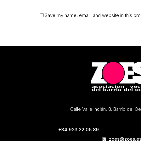
Save my name, email, and website in this bro
Calle Valle Inclán, 8. Barrio del 
+34 923 22 05 89
zoes@zoes.e