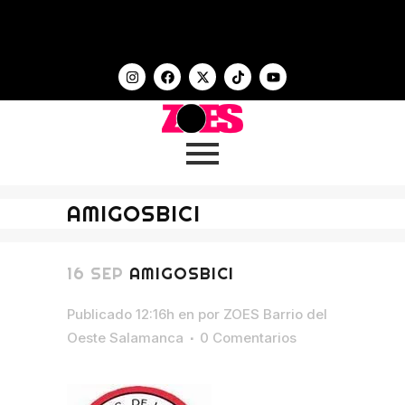
AMIGOSBICI
16 SEP
AMIGOSBICI
Publicado 12:16h
en
por
ZOES Barrio del
Oeste Salamanca
0 Comentarios