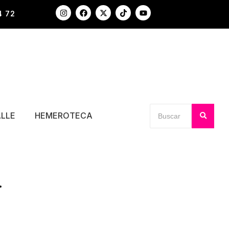
4 72
ALLE
HEMEROTECA
.