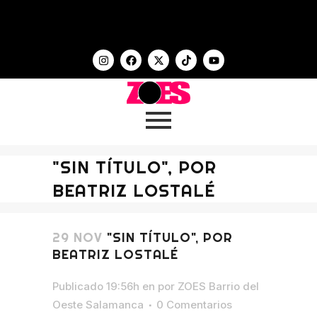
"SIN TÍTULO", POR
BEATRIZ LOSTALÉ
29 NOV
"SIN TÍTULO", POR
BEATRIZ LOSTALÉ
Publicado 19:56h
en
por
ZOES Barrio del
Oeste Salamanca
0 Comentarios