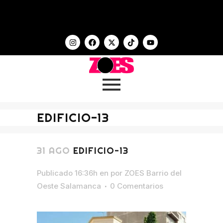
EDIFICIO-13
31 AGO
EDIFICIO-13
Publicado 16:36h
en
por
ZOES Barrio del
Oeste Salamanca
0 Comentarios