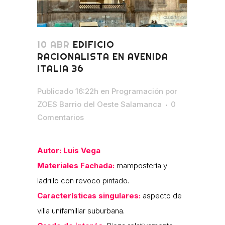
10 ABR
EDIFICIO
RACIONALISTA EN AVENIDA
ITALIA 36
Publicado 16:22h
en
Programación
por
ZOES Barrio del Oeste Salamanca
0
Comentarios
Autor: Luis Vega
Materiales Fachada:
mampostería y
ladrillo con revoco pintado.
Características singulares:
aspecto de
villa unifamiliar suburbana.