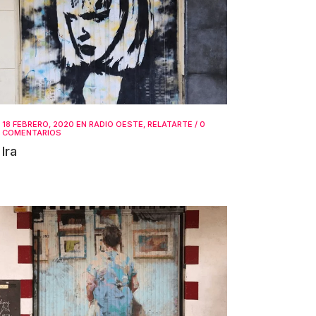
18 FEBRERO, 2020
EN
RADIO OESTE
,
RELATARTE
/
0
COMENTARIOS
Ira