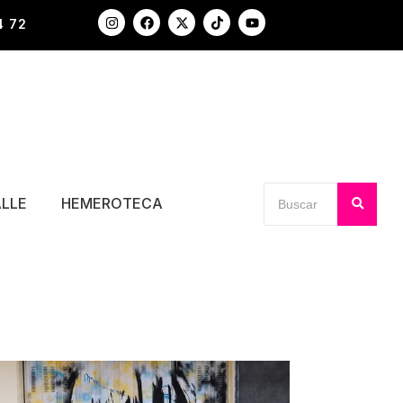
4 72
ALLE
HEMEROTECA