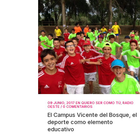
09 JUNIO, 2017
EN
QUIERO SER COMO TÚ
,
RADIO
OESTE
/
0 COMENTARIOS
El Campus Vicente del Bosque, el
deporte como elemento
educativo