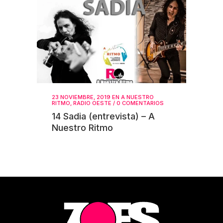
23 NOVIEMBRE, 2019
EN
A NUESTRO
RITMO
,
RADIO OESTE
/
0 COMENTARIOS
14 Sadia (entrevista) – A
Nuestro Ritmo