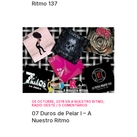
Ritmo 137
05 OCTUBRE, 2019
EN
A NUESTRO RITMO
,
RADIO OESTE
/
0 COMENTARIOS
07 Duros de Pelar I – A
Nuestro Ritmo