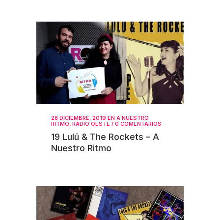
28 DICIEMBRE, 2019
EN
A NUESTRO
RITMO
,
RADIO OESTE
/
0 COMENTARIOS
19 Lulú & The Rockets – A
Nuestro Ritmo