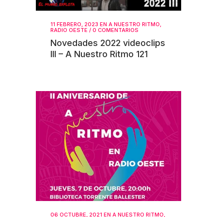
11 FEBRERO, 2023
EN
A NUESTRO RITMO
,
RADIO OESTE
/
0 COMENTARIOS
Novedades 2022 videoclips
III – A Nuestro Ritmo 121
06 OCTUBRE, 2021
EN
A NUESTRO RITMO
,