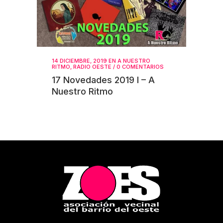
14 DICIEMBRE, 2019
EN
A NUESTRO
RITMO
,
RADIO OESTE
/
0 COMENTARIOS
17 Novedades 2019 I – A
Nuestro Ritmo