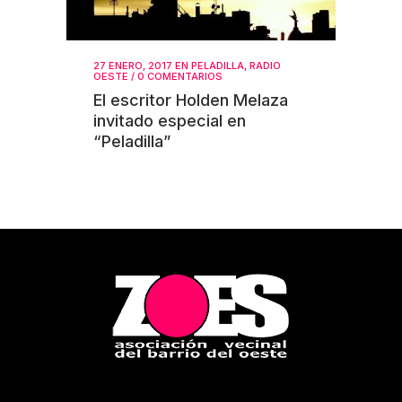
27 ENERO, 2017
EN
PELADILLA
,
RADIO
OESTE
/
0 COMENTARIOS
El escritor Holden Melaza
invitado especial en
“Peladilla”