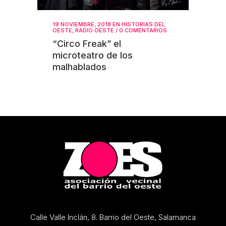
19 NOVIEMBRE, 2018
EN
HISTORIAS DEL
OESTE
,
RADIO OESTE
/
0 COMENTARIOS
“Circo Freak” el
microteatro de los
malhablados
Calle Valle Inclán, 8. Barrio del Oeste, Salamanca