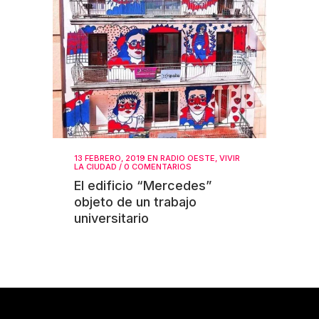
13 FEBRERO, 2019
EN
RADIO OESTE
,
VIVIR
LA CIUDAD
/
0 COMENTARIOS
El edificio “Mercedes”
objeto de un trabajo
universitario