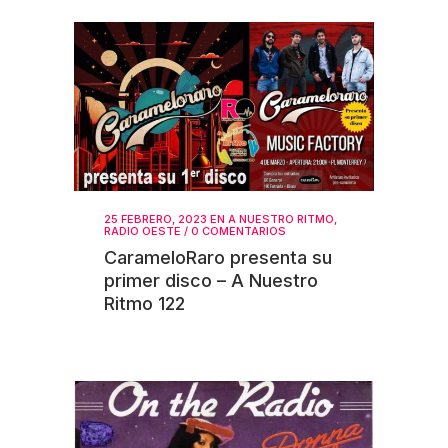
25 FEBRERO, 2023
EN
A NUESTRO RITMO
,
RADIO OESTE
/
0 COMENTARIOS
CarameloRaro presenta su
primer disco – A Nuestro
Ritmo 122