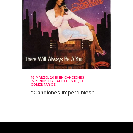
16 MARZO, 2019
EN
CANCIONES
IMPERDIBLES
,
RADIO OESTE
/
0
COMENTARIOS
“Canciones Imperdibles”