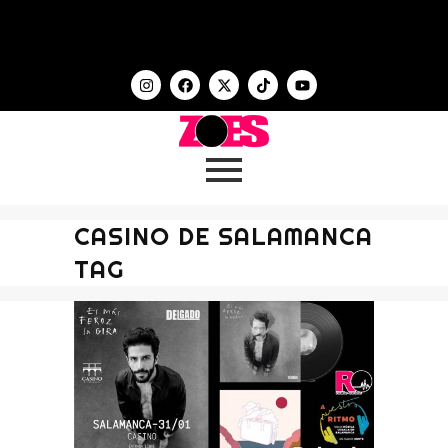
CASINO DE SALAMANCA
TAG