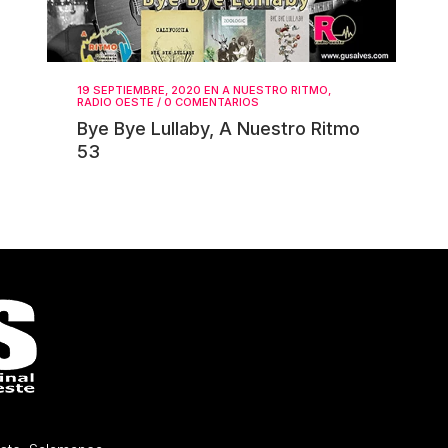
19 SEPTIEMBRE, 2020
EN
A NUESTRO RITMO
,
RADIO OESTE
/
0 COMENTARIOS
Bye Bye Lullaby, A Nuestro Ritmo
53