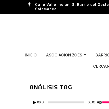
Calle Valle Inclán, 8. Barrio del Oeste
Salamanca
INICIO
ASOCIACIÓN ZOES
BARRI
CERCAN
ANÁLISIS TAG
Reproductor
Util
00:00
00:00
de
las