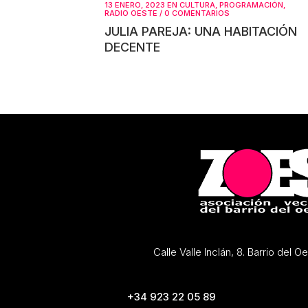
13 ENERO, 2023
EN
CULTURA
,
PROGRAMACIÓN
,
audio
tecl
RADIO OESTE
/
0 COMENTARIOS
de
JULIA PAREJA: UNA HABITACIÓN
DECENTE
flec
arri
par
aum
o
dism
el
vol
Calle Valle Inclán, 8. Barrio del 
+34 923 22 05 89