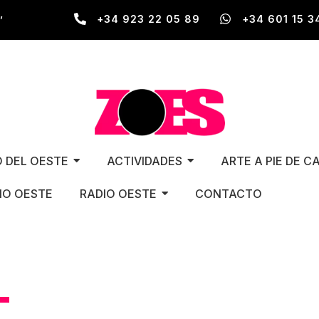
,
+34 923 22 05 89
+34 601 15 3
O DEL OESTE
ACTIVIDADES
ARTE A PIE DE C
O OESTE
RADIO OESTE
CONTACTO
iza