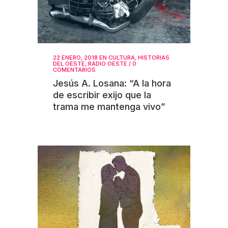
22 ENERO, 2018
EN
CULTURA
,
HISTORIAS
DEL OESTE
,
RADIO OESTE
/
0
COMENTARIOS
Jesús A. Losana: “A la hora
de escribir exijo que la
trama me mantenga vivo”