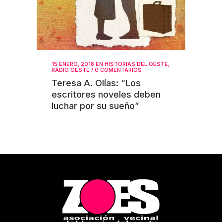
15 ENERO, 2018
EN
HISTORIAS DEL OESTE
,
RADIO OESTE
/
0 COMENTARIOS
Teresa A. Olías: “Los
escritores noveles deben
luchar por su sueño”