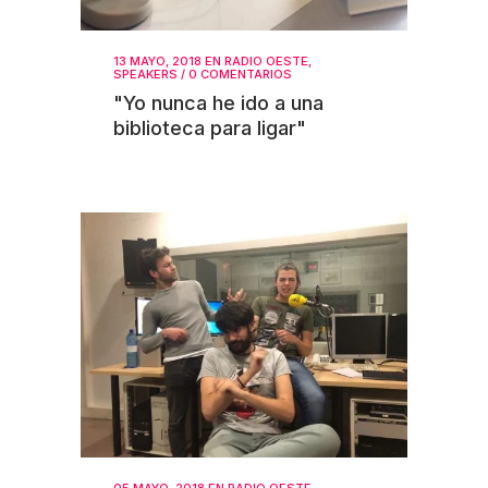
13 MAYO, 2018
EN
RADIO OESTE
,
SPEAKERS
/
0 COMENTARIOS
"Yo nunca he ido a una
biblioteca para ligar"