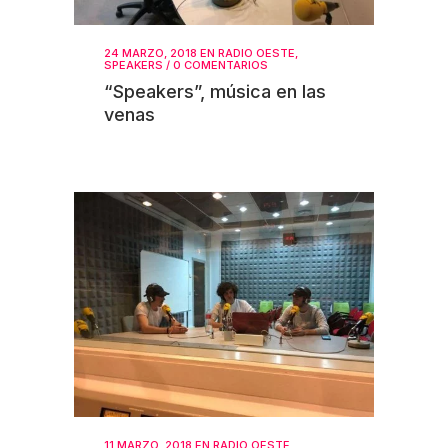
24 MARZO, 2018
EN
RADIO OESTE
,
SPEAKERS
/
0 COMENTARIOS
“Speakers”, música en las
venas
11 MARZO, 2018
EN
RADIO OESTE
,