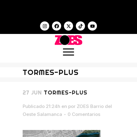
TORMES-PLUS
27 JUN
TORMES-PLUS
Publicado 21:24h
en
por
ZOES Barrio del
Oeste Salamanca
0 Comentarios