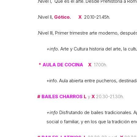
.Nivel I,
Qué es el arte. Desde Prehistoria a
.Nivel II,
Gótico. X
20.10-21.45h.
.Nivel III, Primer trimestre arte moderno, des
+info.
Arte y Cultura historia del arte, la cu
*
AULA DE COCINA
X
17.00h.
+info. Aula abierta entre pucheros, destinad
#
BAILES CHARROS
L
y
X
20.30-21.30h.
+info
Disfrutando de bailes tradicionales. A
social o familiar, y en los que la tradición 