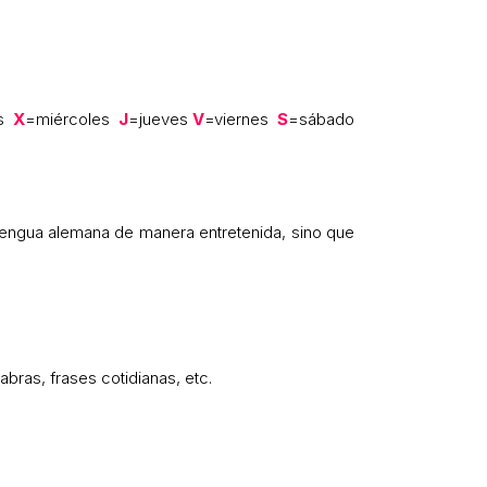
s
X
=miércoles
J
=jueves
V
=viernes
S
=sábado
 lengua alemana de manera entretenida, sino que
abras, frases cotidianas, etc.