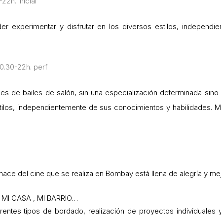
22h. inicial
der experimentar y disfrutar en los diversos estilos, independ
0.30-22h. perf
ades de bailes de salón, sin una especialización determinada sin
stilos, independientemente de sus conocimientos y habilidades. 
ce del cine que se realiza en Bombay está llena de alegría y mejo
MI CASA , MI BARRIO…
entes tipos de bordado, realización de proyectos individuales 