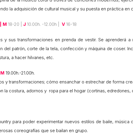
endo la adquisición de cultural musical y su puesta en práctica en 
| M
18-20 |
J
10.00h. -12.00h |
V
16-18
 y sus transformaciones en prenda de vestir. Se aprenderá a r
 del patrón, corte de la tela, confección y máquina de coser. In
tura, a hacer hilvanes, etc.
M
19.00h.-21.00h.
glos y transformaciones; cómo ensanchar o estrechar de forma cre
 la costura, adornos y ropa para el hogar (cortinas, edredones,
country para poder experimentar nuevos estilos de baile, música de
erosas coreografías que se bailan en grupo.