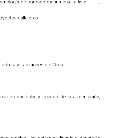
 tecnología de bordado monumental artista……….,
oyectos callejeros.
 cultura y tradiciones de China.
mía en particular y mundo de la alimentación,
icios vocales. Una actividad dirigida al desarrollo