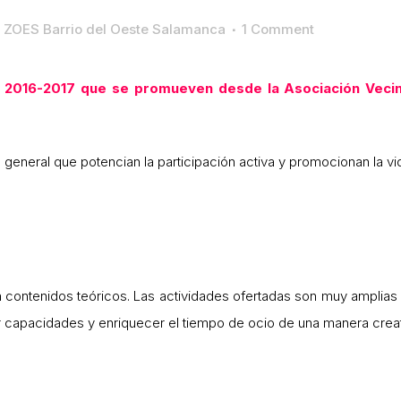
r
ZOES Barrio del Oeste Salamanca
1 Comment
so 2016-2017 que se promueven desde la Asociación Vecin
n general que potencian la participación activa y promocionan la vi
contenidos teóricos. Las actividades ofertadas son muy amplias y
ar capacidades y enriquecer el tiempo de ocio de una manera creati