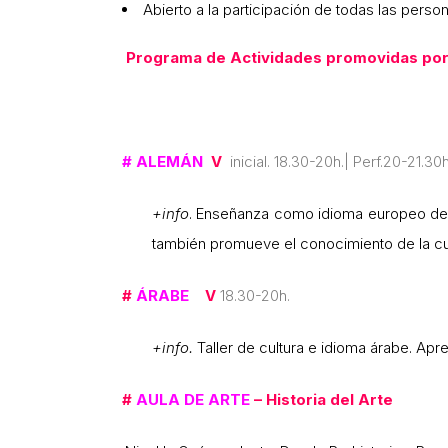
Abierto a la participación de todas las perso
Programa de Actividades promovidas po
# ALEMÁN
V
inicial. 18.30-20h.| Perf.20-21.30h
+info
. Enseñanza como idioma europeo de r
también promueve el conocimiento de la cu
#
ÁRABE
V
18.30-20h.
+info.
Taller de cultura e idioma árabe. Apre
#
AULA DE ARTE
– Historia del Arte