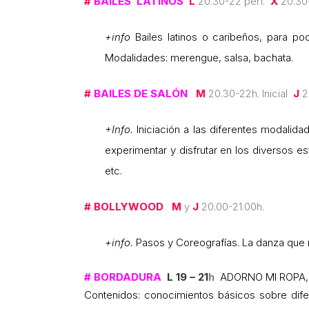
#
BAILES LATINOS
L
20.30-22 perf.
X
20.30-
+info
Bailes latinos o caribeños, para po
Modalidades: merengue, salsa, bachata.
#
BAILES DE SALÓN
M
20.30-22h. Inicial
J
2
+Info.
Iniciación a las diferentes modalid
experimentar y disfrutar en los diversos e
etc.
#
BOLLYWOOD
M
y
J
20.00-21.00h.
+info.
Pasos y Coreografías. La danza que na
# BORDADURA
L 19 – 21
h
ADORNO MI ROPA, 
Contenidos: conocimientos básicos sobre difer