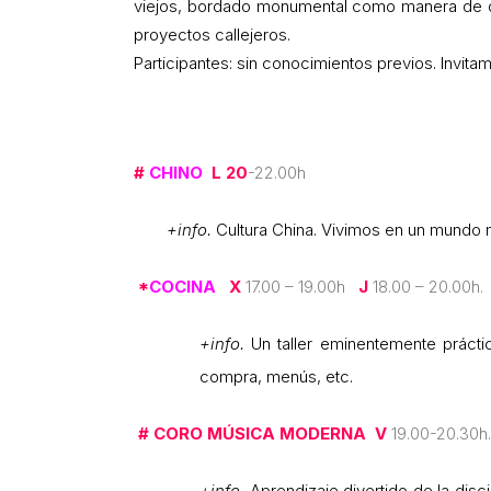
viejos, bordado monumental como manera de dec
proyectos callejeros.
Participantes: sin conocimientos previos. Invit
#
CHINO
L 20
-22.00h
+info.
Cultura China. Vivimos en un mundo mul
*
COCINA
X
17.00 – 19.00h
J
18.00 – 20.00h.
+info.
Un taller eminentemente prácti
compra, menús, etc.
#
CORO MÚSICA MODERNA
V
19.00-20.30h.
+info
.
Aprendizaje divertido de la disci