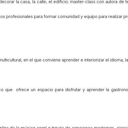
orar la casa, la calle, el edificio; master-class con autora de
amos profesionales para formar comunidad y equipo para realizar pr
ticultural, en el que conviene aprender e interiorizar el idioma, la
co que ofrece un espacio para disfrutar y aprender la gastrono
plina de la
música coral a través de canciones modernas
, ejerc