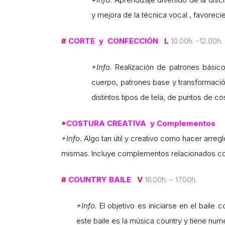
y mejora de la técnica vocal , favoreci
#
CORTE y CONFECCIÓN
L
10.00h. -12.00h.
+Info.
Realización de patrones básicos
cuerpo, patrones base y transformación
distintos tipos de tela, de puntos de cos
*
COSTURA CREATIVA y Complementos
+Info.
Algo tan útil y creativo como hacer arre
mismas. Incluye complementos relacionados con
#
COUNTRY BAILE
V
16.00h. – 17.00h.
+Info.
El objetivo es iniciarse en el baile 
este baile es la música country y tiene num