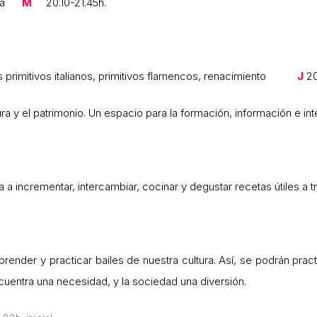
 Roma
M
20.10-21.45h.
pués primitivos italianos, primitivos flamencos, renacimiento
J
20
ltura y el patrimonio. Un espacio para la formación, información e i
a a incrementar, intercambiar, cocinar y degustar recetas útiles a 
prender y practicar bailes de nuestra cultura. Así, se podrán practi
encuentra una necesidad, y la sociedad una diversión.