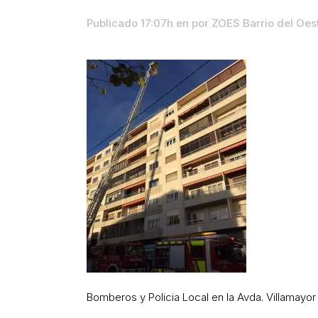
Publicado 17:07h
en
por
ZOES Barrio del Oe
Bomberos y Policia Local en la Avda. Villamayor